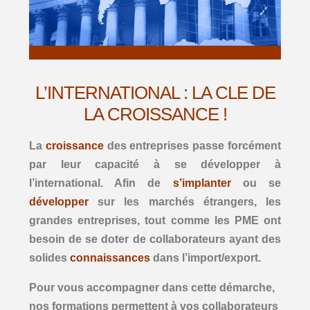
Edition
Quiz
Glossaire
L’INTERNATIONAL : LA CLE DE
Documentation
LA CROISSANCE !
Assistance import-export
La
croissance
des entreprises passe forcément
Champs d’intervention
par leur capacité à se développer à
l’international. Afin de
s’implanter
ou se
Notre expertise
développer
sur les marchés étrangers, les
Crédit documentaire
grandes entreprises, tout comme les PME ont
besoin de se doter de collaborateurs ayant des
Champs d’intervention
solides
connaissances
dans l’import/export.
Assistance L/C export
Pour vous accompagner dans cette démarche,
Assistance L/C import
nos formations permettent à vos collaborateurs