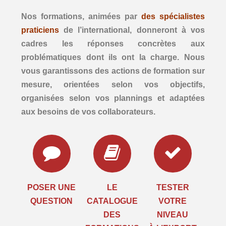
Références
Nos formations, animées par
des spécialistes
praticiens
de l’international, donneront à vos
Ils nous font confiance
cadres les réponses concrètes aux
problématiques dont ils ont la charge. Nous
Boîte à outils
vous garantissons des actions de formation sur
CONTACT
mesure, orientées selon vos objectifs,
organisées selon vos plannings et adaptées
LANGUE :
aux besoins de vos collaborateurs.
POSER UNE
LE
TESTER
QUESTION
CATALOGUE
VOTRE
DES
NIVEAU