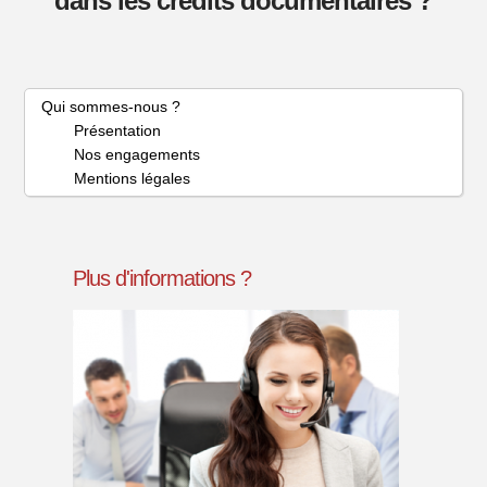
dans les crédits documentaires ?
David
ROMERA
L’INTERNATIONAL
(Admin)
Qui sommes-nous ?
:
Présentation
LA
Nos engagements
CLE
Mentions légales
DE
LA
Plus d'informations ?
CROISSANCE
!
02.01.2017