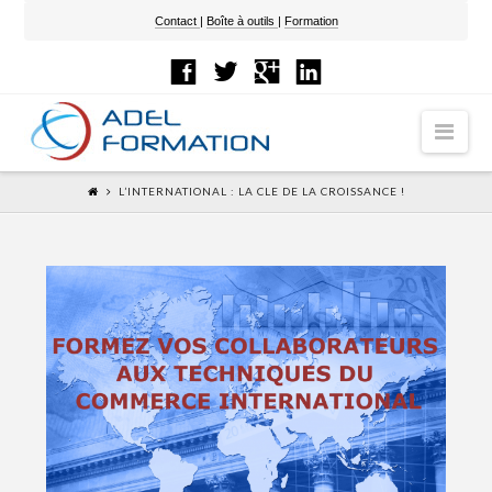
Contact
|
Boîte à outils
|
Formation
Nav
L’INTERNATIONAL : LA CLE DE LA CROISSANCE !
ACCUEIL
PRESTATIONS
Formation à l’international
Nos solutions
Le catalogue des formations
Organisation pratique
Notre expertise