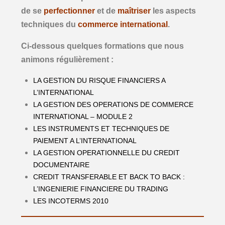
de se
perfectionner
et de
maîtriser
les aspects
Assistance garantie bancaire
techniques du
commerce international
.
Assistance L/C transférable
Ci-dessous quelques formations que nous
Appels d’offres
animons régulièrement :
Financements Internationaux
LA GESTION DU RISQUE FINANCIERS A
L’INTERNATIONAL
Avis d’expert
LA GESTION DES OPERATIONS DE COMMERCE
Ressources Humaines
INTERNATIONAL – MODULE 2
LES INSTRUMENTS ET TECHNIQUES DE
À PROPOS
PAIEMENT A L’INTERNATIONAL
LA GESTION OPERATIONNELLE DU CREDIT
Qui sommes-nous ?
DOCUMENTAIRE
CREDIT TRANSFERABLE ET BACK TO BACK :
Présentation
L’INGENIERIE FINANCIERE DU TRADING
Nos engagements
LES INCOTERMS 2010
Mentions légales